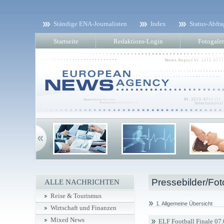
Ständige ENA-Journalisten
Index
Status-Abfra
Startseite
Redaktions-Login
Fotogaler
Pressebilder/Fot
ALLE NACHRICHTEN
Reise & Tourismus
1. Allgemeine Übersicht
Wirtschaft und Finanzen
Mixed News
ELF Football Finale 07.