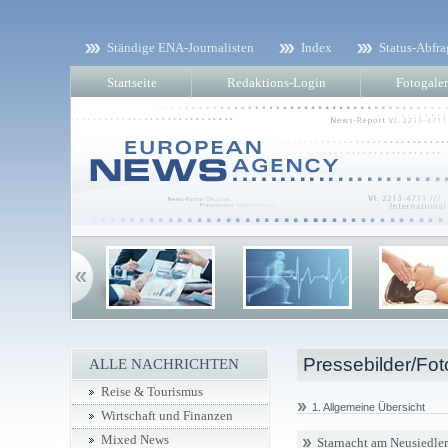
Ständige ENA-Journalisten
Index
Status-Abfra
Startseite
Redaktions-Login
Fotogaler
Pressebilder/Fot
ALLE NACHRICHTEN
Reise & Tourismus
1. Allgemeine Übersicht
Wirtschaft und Finanzen
Mixed News
Starnacht am Neusiedler