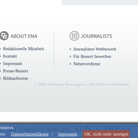
Redaktionelle Mitarbeit
Journalisten-Wettbewerb
Kontakt
Für Ressort bewerben
Impressum
Nebenverdienst
Presse-Ressort
Bildnachweise
© 2026 European News Agency. Alle Rechte vorbehalten.
timieren.
erer
Datenschutzerklärung
|
Impressum
.
OK, nicht mehr anzeigen