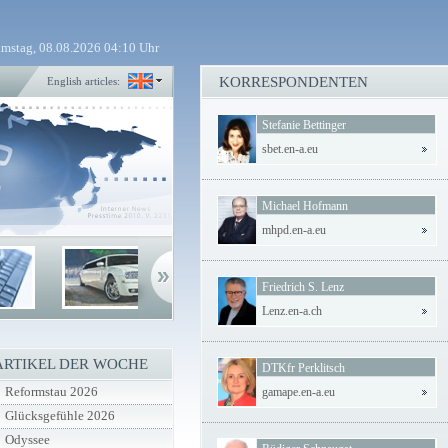
mstag, 08.08.2026 04:10 Uhr
KORRESPONDENTEN
English articles:
Stefanie Bettinger
sbet.en-a.eu
Michael Hofmann
mhpd.en-a.eu
Friedrich S. Lenz
Lenz.en-a.ch
ARTIKEL DER WOCHE
DTKfr Perklitsch
Reformstau 2026
gamape.en-a.eu
Glücksgefühle 2026
Odyssee