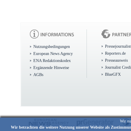
Pressejournalis
Nutzungsbedingungen
Reporters.de
European News Agency
Presseausweis
ENA Redaktionskodex
Journalist Cred
Ergänzende Hinweise
BlueGFX
AGBs
Wir nu
Wir betrachten die weitere Nutzung unserer Website als Zustimmu