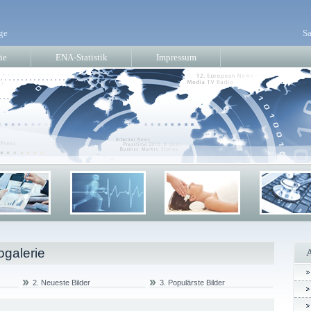
ge
Sa
ie
ENA-Statistik
Impressum
ogalerie
2. Neueste Bilder
3. Populärste Bilder