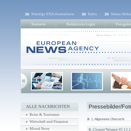
Ständige ENA-Journalisten
Index
Status-Abfra
Startseite
Redaktions-Login
Fotogaler
Pressebilder/Fot
ALLE NACHRICHTEN
Reise & Tourismus
1. Allgemeine Übersicht
Wirtschaft und Finanzen
Mixed News
Cleanin'Women 05.12.2