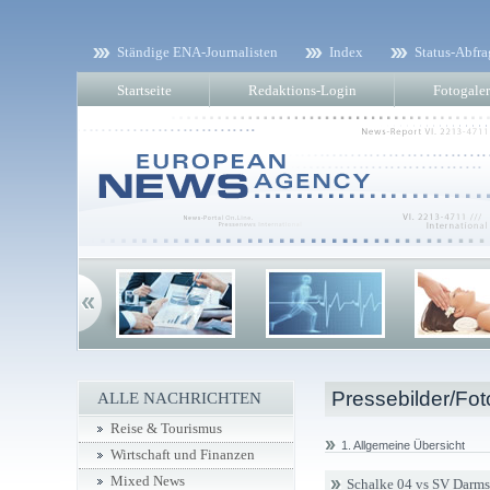
Ständige ENA-Journalisten
Index
Status-Abfra
Startseite
Redaktions-Login
Fotogaler
Pressebilder/Fot
ALLE NACHRICHTEN
Reise & Tourismus
1. Allgemeine Übersicht
Wirtschaft und Finanzen
Mixed News
Schalke 04 vs SV Darms