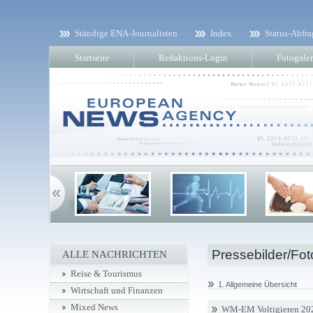
Ständige ENA-Journalisten
Index
Status-Abfra
Startseite
Redaktions-Login
Fotogaler
Pressebilder/Fot
ALLE NACHRICHTEN
Reise & Tourismus
1. Allgemeine Übersicht
Wirtschaft und Finanzen
Mixed News
WM-EM Voltigieren 202