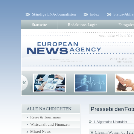
Ständige ENA-Journalisten
Index
Status-Abfra
Startseite
Redaktions-Login
Fotogaler
Pressebilder/Fot
ALLE NACHRICHTEN
Reise & Tourismus
1. Allgemeine Übersicht
Wirtschaft und Finanzen
Mixed News
Cleanin'Women 05.12.2