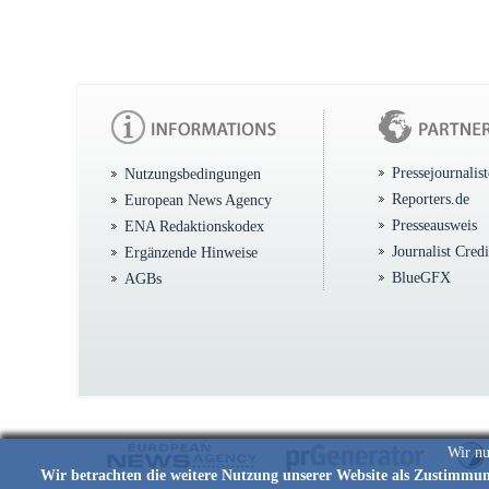
Pressejournalis
Nutzungsbedingungen
Reporters.de
European News Agency
Presseausweis
ENA Redaktionskodex
Journalist Cred
Ergänzende Hinweise
BlueGFX
AGBs
Wir nu
Wir betrachten die weitere Nutzung unserer Website als Zustimmu