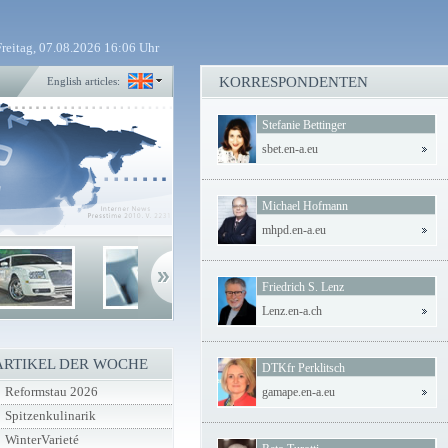
Freitag, 07.08.2026 16:06 Uhr
KORRESPONDENTEN
English articles:
Stefanie Bettinger
sbet.en-a.eu
Michael Hofmann
mhpd.en-a.eu
Friedrich S. Lenz
Lenz.en-a.ch
ARTIKEL DER WOCHE
DTKfr Perklitsch
Reformstau 2026
gamape.en-a.eu
Spitzenkulinarik
WinterVarieté