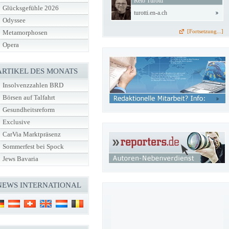
Reto Turotti
Glücksgefühle 2026
turotti.en-a.ch
Odyssee
[Fortsetzung...]
Metamorphosen
Opera
ARTIKEL DES MONATS
Insolvenzzahlen BRD
Börsen auf Talfahrt
Gesundheitsreform
Exclusive
CarVia Marktpräsenz
Sommerfest bei Spock
Jews Bavaria
NEWS INTERNATIONAL