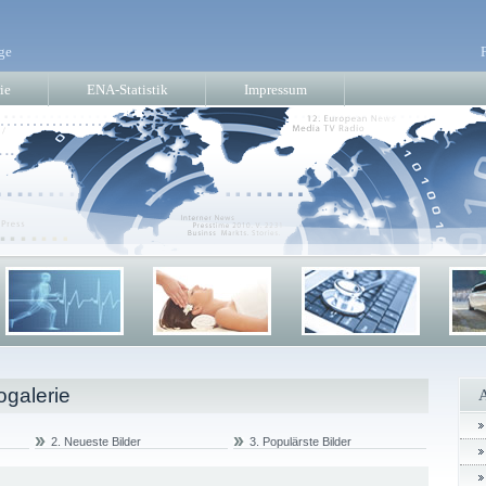
ge
ie
ENA-Statistik
Impressum
ogalerie
2. Neueste Bilder
3. Populärste Bilder