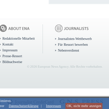
Redaktionelle Mitarbeit
Journalisten-Wettbewerb
Kontakt
Für Ressort bewerben
Impressum
Nebenverdienst
Presse-Ressort
Bildnachweise
© 2026 European News Agency. Alle Rechte vorbehalten.
timieren.
erer
Datenschutzerklärung
|
Impressum
.
OK, nicht mehr anzeigen