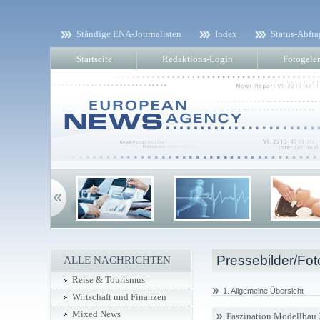
Ständige ENA-Journalisten
Index
Status-Abfra
Startseite
Redaktions-Login
Fotogaler
Pressebilder/Fot
ALLE NACHRICHTEN
Reise & Tourismus
1. Allgemeine Übersicht
Wirtschaft und Finanzen
Mixed News
Faszination Modellbau 