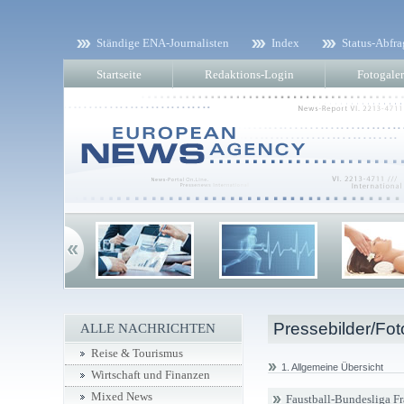
Ständige ENA-Journalisten
Index
Status-Abfra
Startseite
Redaktions-Login
Fotogaler
Pressebilder/Fot
ALLE NACHRICHTEN
Reise & Tourismus
1. Allgemeine Übersicht
Wirtschaft und Finanzen
Mixed News
Faustball-Bundesliga F