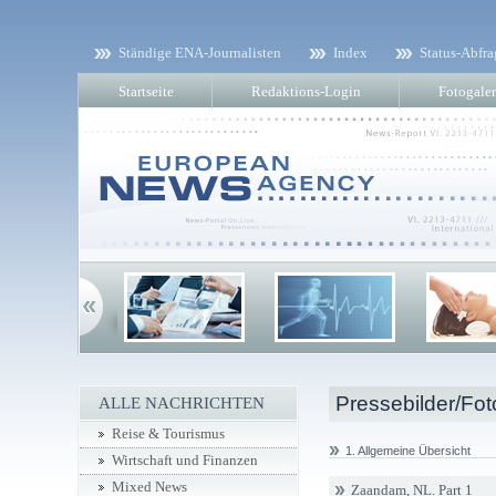
Ständige ENA-Journalisten
Index
Status-Abfra
Startseite
Redaktions-Login
Fotogaler
Pressebilder/Fot
ALLE NACHRICHTEN
Reise & Tourismus
1. Allgemeine Übersicht
Wirtschaft und Finanzen
Mixed News
Zaandam, NL. Part 1