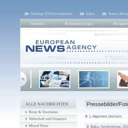
Ständige ENA-Journalisten
Index
Status-Abfra
Startseite
Redaktions-Login
Fotogaler
Pressebilder/Fot
ALLE NACHRICHTEN
Reise & Tourismus
1. Allgemeine Übersicht
Wirtschaft und Finanzen
Mixed News
Baku, Azerbeidzjan. 202