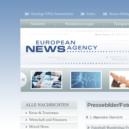
Ständige ENA-Journalisten
Index
Status-Abfra
Startseite
Redaktions-Login
Fotogaler
Pressebilder/Fot
ALLE NACHRICHTEN
Reise & Tourismus
1. Allgemeine Übersicht
Wirtschaft und Finanzen
Mixed News
Faustball-Bundesliga F