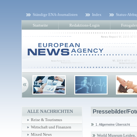
Ständige ENA-Journalisten
Index
Status-Abfra
Startseite
Redaktions-Login
Fotogaler
Pressebilder/Fot
ALLE NACHRICHTEN
Reise & Tourismus
1. Allgemeine Übersicht
Wirtschaft und Finanzen
Mixed News
World Museum Leiden, 