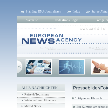
Ständige ENA-Journalisten
Index
Status-Abfra
Startseite
Redaktions-Login
Fotogaler
Pressebilder/Fot
ALLE NACHRICHTEN
Reise & Tourismus
1. Allgemeine Übersicht
Wirtschaft und Finanzen
Mixed News
Ein Kurztrip am schönst