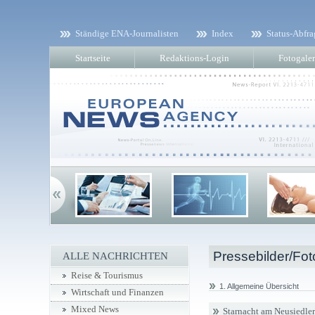
Ständige ENA-Journalisten
Index
Status-Abfra
Startseite
Redaktions-Login
Fotogaler
Pressebilder/Fot
ALLE NACHRICHTEN
Reise & Tourismus
1. Allgemeine Übersicht
Wirtschaft und Finanzen
Mixed News
Starnacht am Neusiedler