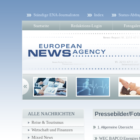
Ständige ENA-Journalisten
Index
Status-Abfra
Startseite
Redaktions-Login
Fotogaler
Pressebilder/Fot
ALLE NACHRICHTEN
Reise & Tourismus
1. Allgemeine Übersicht
Wirtschaft und Finanzen
Mixed News
WEC BAPCO Energies 8