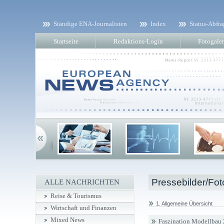
Ständige ENA-Journalisten
Index
Status-Abfra
Startseite
Redaktions-Login
Fotogaler
Pressebilder/Fot
ALLE NACHRICHTEN
Reise & Tourismus
1. Allgemeine Übersicht
Wirtschaft und Finanzen
Mixed News
Faszination Modellbau 