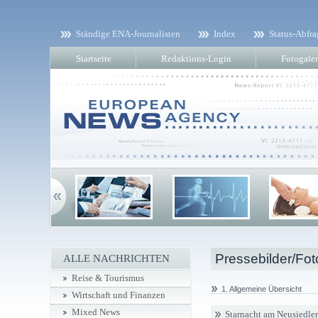
Ständige ENA-Journalisten
Index
Status-Abfra
Startseite
Redaktions-Login
Fotogaler
Pressebilder/Fot
ALLE NACHRICHTEN
Reise & Tourismus
1. Allgemeine Übersicht
Wirtschaft und Finanzen
Mixed News
Starnacht am Neusiedler