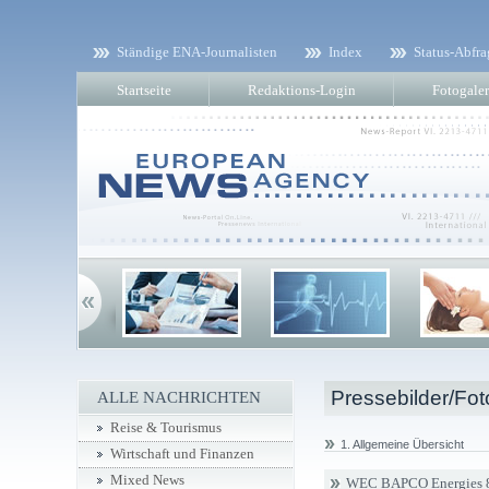
Ständige ENA-Journalisten
Index
Status-Abfra
Startseite
Redaktions-Login
Fotogaler
Pressebilder/Fot
ALLE NACHRICHTEN
Reise & Tourismus
1. Allgemeine Übersicht
Wirtschaft und Finanzen
Mixed News
WEC BAPCO Energies 8