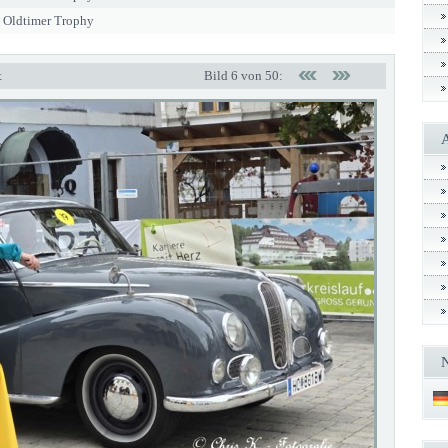
ty Oldtimer Trophy
t
Bild 6 von 50: