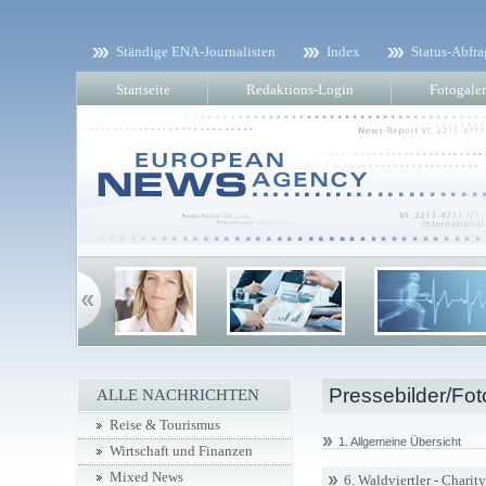
Ständige ENA-Journalisten
Index
Status-Abfra
Startseite
Redaktions-Login
Fotogaler
Pressebilder/Fot
ALLE NACHRICHTEN
Reise & Tourismus
1. Allgemeine Übersicht
Wirtschaft und Finanzen
Mixed News
6. Waldviertler - Charit