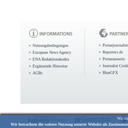
Pressejournalis
Nutzungsbedingungen
Reporters.de
European News Agency
Presseausweis
ENA Redaktionskodex
Journalist Cred
Ergänzende Hinweise
BlueGFX
AGBs
Wir nu
Wir betrachten die weitere Nutzung unserer Website als Zustimmu