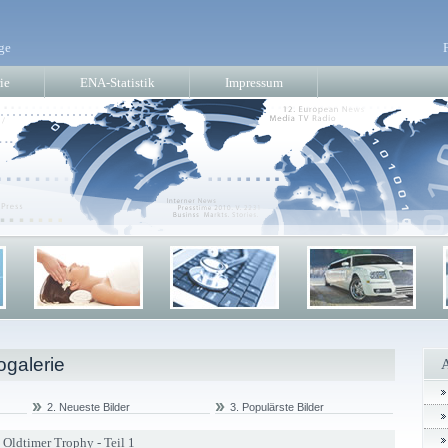
ge
ie
ENA-Statistik
Impressum
ogalerie
2. Neueste Bilder
3. Populärste Bilder
y Oldtimer Trophy - Teil 1