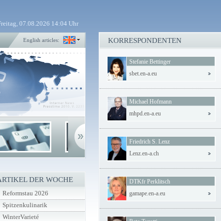
Freitag, 07.08.2026 14:04 Uhr
KORRESPONDENTEN
English articles:
Stefanie Bettinger
sbet.en-a.eu
Michael Hofmann
mhpd.en-a.eu
Friedrich S. Lenz
Lenz.en-a.ch
ARTIKEL DER WOCHE
DTKfr Perklitsch
Reformstau 2026
gamape.en-a.eu
Spitzenkulinarik
WinterVarieté