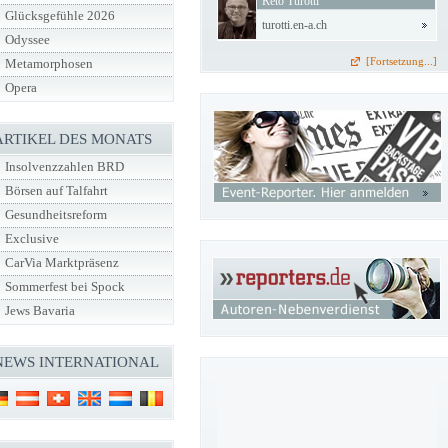
Reto Turotti
Glücksgefühle 2026
turotti.en-a.ch
Odyssee
[Fortsetzung...]
Metamorphosen
Opera
ARTIKEL DES MONATS
Insolvenzzahlen BRD
Börsen auf Talfahrt
Gesundheitsreform
Exclusive
CarVia Marktpräsenz
Sommerfest bei Spock
Jews Bavaria
NEWS INTERNATIONAL