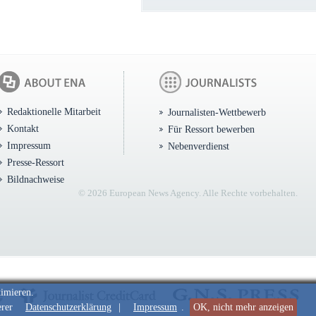
Redaktionelle Mitarbeit
Journalisten-Wettbewerb
Kontakt
Für Ressort bewerben
Impressum
Nebenverdienst
Presse-Ressort
Bildnachweise
© 2026 European News Agency. Alle Rechte vorbehalten.
timieren.
erer
Datenschutzerklärung
|
Impressum
.
OK, nicht mehr anzeigen