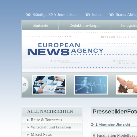
Ständige ENA-Journalisten
Index
Status-Abfra
Startseite
Redaktions-Login
Fotogaler
Pressebilder/Fot
ALLE NACHRICHTEN
Reise & Tourismus
1. Allgemeine Übersicht
Wirtschaft und Finanzen
Mixed News
Faszination Modellbau 