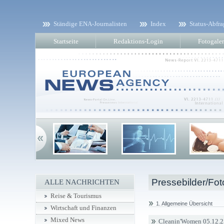
Ständige ENA-Journalisten
Index
Status-Abfra
Startseite
Redaktions-Login
Fotogaler
Pressebilder/Fot
ALLE NACHRICHTEN
Reise & Tourismus
1. Allgemeine Übersicht
Wirtschaft und Finanzen
Mixed News
Cleanin'Women 05.12.2