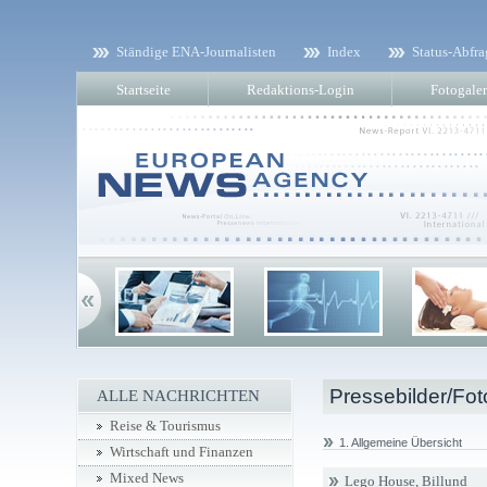
Ständige ENA-Journalisten
Index
Status-Abfra
Startseite
Redaktions-Login
Fotogaler
Pressebilder/Fot
ALLE NACHRICHTEN
Reise & Tourismus
1. Allgemeine Übersicht
Wirtschaft und Finanzen
Mixed News
Lego House, Billund