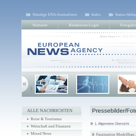
Ständige ENA-Journalisten
Index
Status-Abfra
Startseite
Redaktions-Login
Fotogaler
Pressebilder/Fot
ALLE NACHRICHTEN
Reise & Tourismus
1. Allgemeine Übersicht
Wirtschaft und Finanzen
Mixed News
Faszination Modellbau 