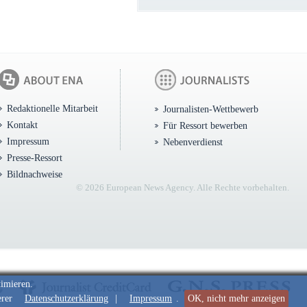
Redaktionelle Mitarbeit
Journalisten-Wettbewerb
Kontakt
Für Ressort bewerben
Impressum
Nebenverdienst
Presse-Ressort
Bildnachweise
© 2026 European News Agency. Alle Rechte vorbehalten.
timieren.
erer
Datenschutzerklärung
|
Impressum
.
OK, nicht mehr anzeigen