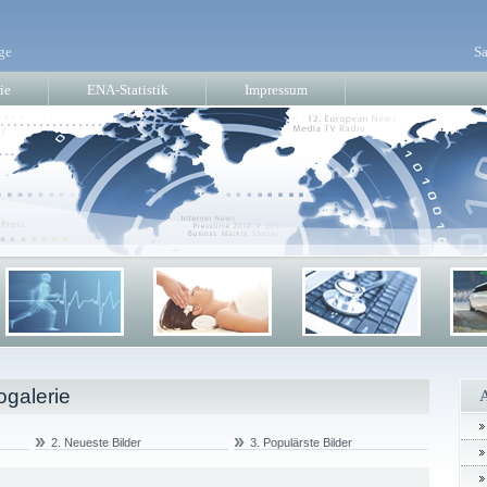
ge
Sa
ie
ENA-Statistik
Impressum
ogalerie
2. Neueste Bilder
3. Populärste Bilder