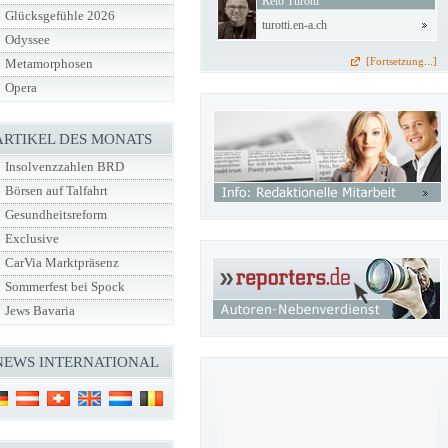
Reto Turotti
Glücksgefühle 2026
turotti.en-a.ch
Odyssee
[Fortsetzung...]
Metamorphosen
Opera
ARTIKEL DES MONATS
Insolvenzzahlen BRD
Börsen auf Talfahrt
Gesundheitsreform
Exclusive
CarVia Marktpräsenz
Sommerfest bei Spock
Jews Bavaria
NEWS INTERNATIONAL