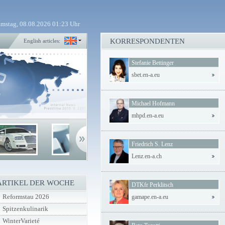
mstag, 08.08.2026 01:23 Uhr
KORRESPONDENTEN
English articles:
Stefanie Bettinger
sbet.en-a.eu
Michael Hofmann
mhpd.en-a.eu
Friedrich S. Lenz
Lenz.en-a.ch
ARTIKEL DER WOCHE
DTKfr Perklitsch
Reformstau 2026
gamape.en-a.eu
Spitzenkulinarik
WinterVarieté