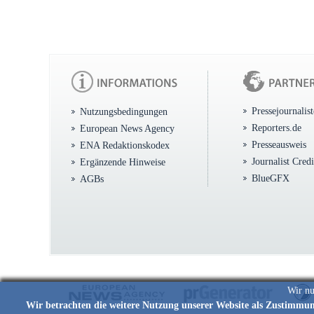
Pressejournalis
Nutzungsbedingungen
Reporters.de
European News Agency
Presseausweis
ENA Redaktionskodex
Journalist Cred
Ergänzende Hinweise
BlueGFX
AGBs
Wir nu
Wir betrachten die weitere Nutzung unserer Website als Zustimmu