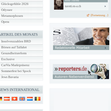
Reto Turotti
Glücksgefühle 2026
turotti.en-a.ch
Odyssee
[Fortsetzung...]
Metamorphosen
Opera
ARTIKEL DES MONATS
Insolvenzzahlen BRD
Börsen auf Talfahrt
Gesundheitsreform
Exclusive
CarVia Marktpräsenz
Sommerfest bei Spock
Jews Bavaria
NEWS INTERNATIONAL