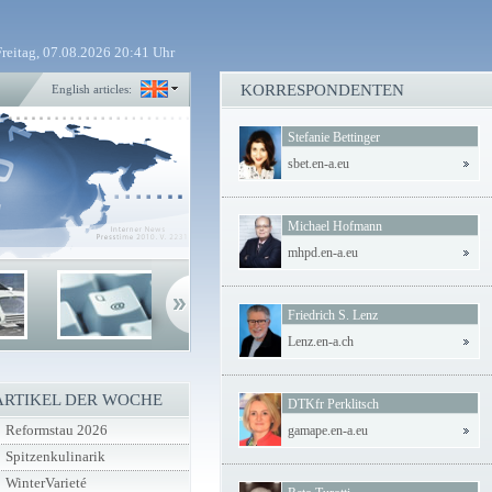
Freitag, 07.08.2026 20:41 Uhr
KORRESPONDENTEN
English articles:
Stefanie Bettinger
sbet.en-a.eu
Michael Hofmann
mhpd.en-a.eu
Friedrich S. Lenz
Lenz.en-a.ch
ARTIKEL DER WOCHE
DTKfr Perklitsch
Reformstau 2026
gamape.en-a.eu
Spitzenkulinarik
WinterVarieté