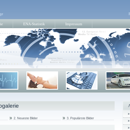
ge
ie
ENA-Statistik
Impressum
ogalerie
2. Neueste Bilder
3. Populärste Bilder