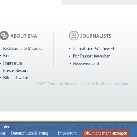
Redaktionelle Mitarbeit
Journalisten-Wettbewerb
Kontakt
Für Ressort bewerben
Impressum
Nebenverdienst
Presse-Ressort
Bildnachweise
© 2026 European News Agency. Alle Rechte vorbehalten.
timieren.
erer
Datenschutzerklärung
|
Impressum
.
OK, nicht mehr anzeigen