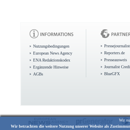
Pressejournalis
Nutzungsbedingungen
Reporters.de
European News Agency
Presseausweis
ENA Redaktionskodex
Journalist Cred
Ergänzende Hinweise
BlueGFX
AGBs
Wir nu
Wir betrachten die weitere Nutzung unserer Website als Zustimmu