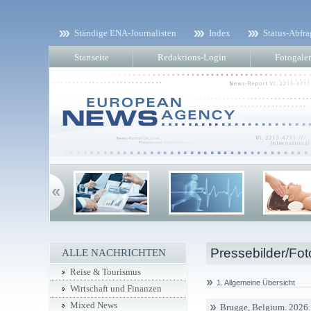
Ständige ENA-Journalisten
Index
Status-Abfra
Startseite
Redaktions-Login
Fotogaler
Pressebilder/Fot
ALLE NACHRICHTEN
Reise & Tourismus
1. Allgemeine Übersicht
Wirtschaft und Finanzen
Mixed News
Brugge, Belgium. 2026. 