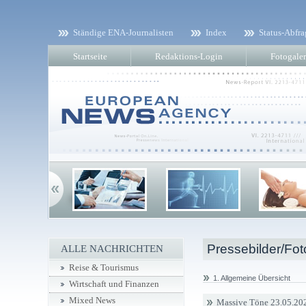
Ständige ENA-Journalisten
Index
Status-Abfra
Startseite
Redaktions-Login
Fotogaler
Pressebilder/Fot
ALLE NACHRICHTEN
Reise & Tourismus
1. Allgemeine Übersicht
Wirtschaft und Finanzen
Mixed News
Massive Töne 23.05.20