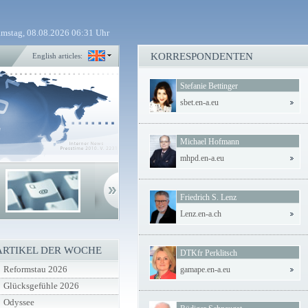
mstag, 08.08.2026 06:31 Uhr
KORRESPONDENTEN
English articles:
Stefanie Bettinger
sbet.en-a.eu
Michael Hofmann
mhpd.en-a.eu
Friedrich S. Lenz
Lenz.en-a.ch
ARTIKEL DER WOCHE
DTKfr Perklitsch
Reformstau 2026
gamape.en-a.eu
Glücksgefühle 2026
Odyssee