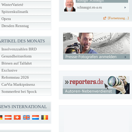
Rüdiger Schnaugst
WinterVarieté
schnaugst.en-a.eu
Spitzenkulinarik
[Fortsetzung...]
Opera
Dresden Renntag
ARTIKEL DES MONATS
Insolvenzzahlen BRD
Gesundheitsreform
Börsen auf Talfahrt
Exclusive
Reformstau 2026
CarVia Marktpräsenz
Sommerfest bei Spock
NEWS INTERNATIONAL