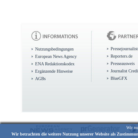
Pressejournalis
Nutzungsbedingungen
Reporters.de
European News Agency
Presseausweis
ENA Redaktionskodex
Journalist Cred
Ergänzende Hinweise
BlueGFX
AGBs
Wir nu
Wir betrachten die weitere Nutzung unserer Website als Zustimmu