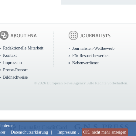
Redaktionelle Mitarbeit
Journalisten-Wettbewerb
Kontakt
Für Ressort bewerben
Impressum
Nebenverdienst
Presse-Ressort
Bildnachweise
© 2026 European News Agency. Alle Rechte vorbehalten.
timieren.
erer
Datenschutzerklärung
|
Impressum
.
OK, nicht mehr anzeigen