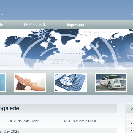
ge
Sa
ie
ENA-Statistik
Impressum
ogalerie
2. Neueste Bilder
3. Populärste Bilder
est Day 2026