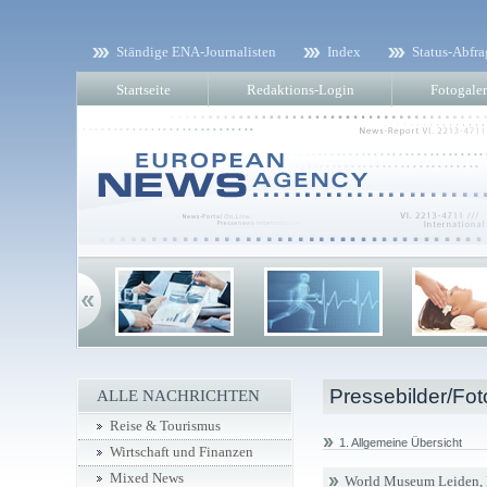
Ständige ENA-Journalisten
Index
Status-Abfra
Startseite
Redaktions-Login
Fotogaler
Pressebilder/Fot
ALLE NACHRICHTEN
Reise & Tourismus
1. Allgemeine Übersicht
Wirtschaft und Finanzen
Mixed News
World Museum Leiden, 