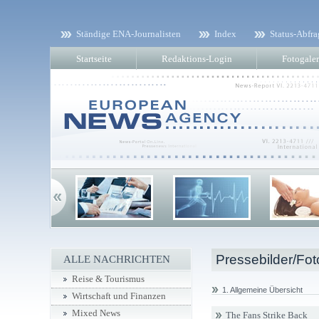
Ständige ENA-Journalisten
Index
Status-Abfra
Startseite
Redaktions-Login
Fotogaler
Pressebilder/Fot
ALLE NACHRICHTEN
Reise & Tourismus
1. Allgemeine Übersicht
Wirtschaft und Finanzen
Mixed News
The Fans Strike Back