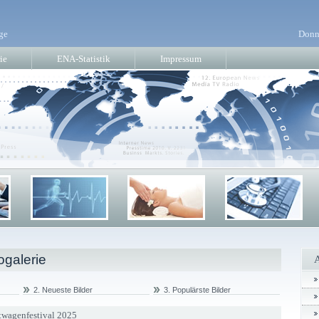
ge
Donn
ie
ENA-Statistik
Impressum
ogalerie
2. Neueste Bilder
3. Populärste Bilder
rtwagenfestival 2025