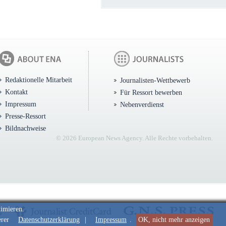
Redaktionelle Mitarbeit
Journalisten-Wettbewerb
Kontakt
Für Ressort bewerben
Impressum
Nebenverdienst
Presse-Ressort
Bildnachweise
© 2026 European News Agency. Alle Rechte vorbehalten.
timieren.
erer
Datenschutzerklärung
|
Impressum
.
OK, nicht mehr anzeigen