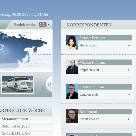
erstag, 06.08.2026 02:34 Uhr
KORRESPONDENTEN
English articles:
Stefanie Bettinger
sbet.en-a.eu
Michael Hofmann
mhpd.en-a.eu
Friedrich S. Lenz
Lenz.en-a.ch
ARTIKEL DER WOCHE
Reto Turotti
Metamorphosen
turotti.en-a.ch
Reformstau 2026
Dreieck D-LUX-F