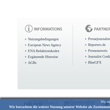
Pressejournalis
Nutzungsbedingungen
Reporters.de
European News Agency
Presseausweis
ENA Redaktionskodex
Journalist Cred
Ergänzende Hinweise
BlueGFX
AGBs
Wir nu
Wir betrachten die weitere Nutzung unserer Website als Zustimmu