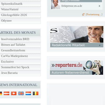
Sergej Perelman
Spitzenkulinarik
freiepresse.en-a.de
WinterVarieté
[Fortsetzung...]
Glücksgefühle 2026
Odyssee
ARTIKEL DES MONATS
Insolvenzzahlen BRD
Börsen auf Talfahrt
Gesundheitsreform
CarVia Marktpräsenz
Exclusive
Sommerfest bei Spock
Jews Bavaria
NEWS INTERNATIONAL