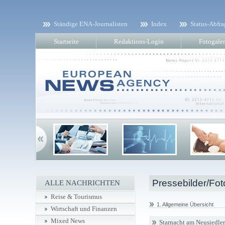
Ständige ENA-Journalisten
Index
Status-Abfra
Startseite
Redaktions-Login
Fotogaler
Pressebilder/Fot
ALLE NACHRICHTEN
Reise & Tourismus
1. Allgemeine Übersicht
Wirtschaft und Finanzen
Mixed News
Starnacht am Neusiedler