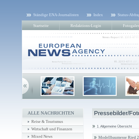
Ständige ENA-Journalisten
Index
Status-Abfra
Startseite
Redaktions-Login
Fotogaler
Pressebilder/Fot
ALLE NACHRICHTEN
Reise & Tourismus
1. Allgemeine Übersicht
Wirtschaft und Finanzen
Mixed News
Modellbaumesse Ried 