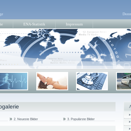
ge
Donn
ie
ENA-Statistik
Impressum
ogalerie
2. Neueste Bilder
3. Populärste Bilder