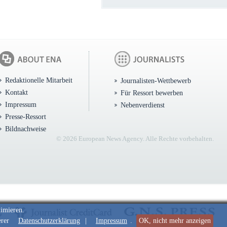
Redaktionelle Mitarbeit
Journalisten-Wettbewerb
Kontakt
Für Ressort bewerben
Impressum
Nebenverdienst
Presse-Ressort
Bildnachweise
© 2026 European News Agency. Alle Rechte vorbehalten.
timieren.
erer
Datenschutzerklärung
|
Impressum
.
OK, nicht mehr anzeigen