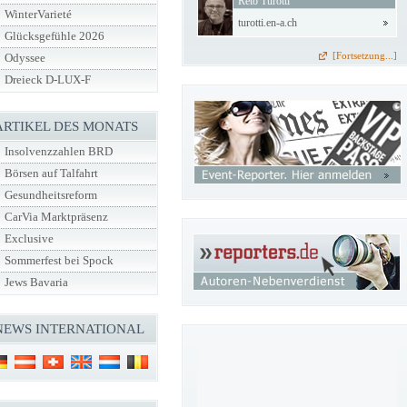
Reto Turotti
WinterVarieté
turotti.en-a.ch
Glücksgefühle 2026
[Fortsetzung...]
Odyssee
Dreieck D-LUX-F
ARTIKEL DES MONATS
Insolvenzzahlen BRD
Börsen auf Talfahrt
Gesundheitsreform
CarVia Marktpräsenz
Exclusive
Sommerfest bei Spock
Jews Bavaria
NEWS INTERNATIONAL