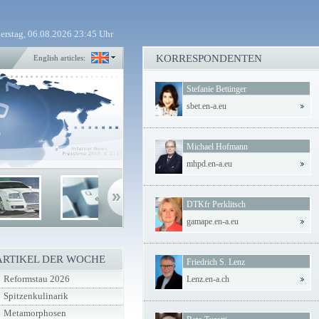
erstag, 06.08.2026 23:45 Uhr
KORRESPONDENTEN
English articles:
Stefanie Bettinger
sbet.en-a.eu
Michael Hofmann
mhpd.en-a.eu
DTKfr Perklitsch
gamape.en-a.eu
ARTIKEL DER WOCHE
Friedrich S. Lenz
Reformstau 2026
Lenz.en-a.ch
Spitzenkulinarik
Metamorphosen