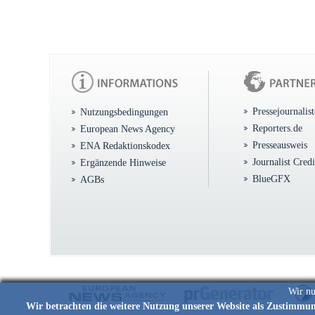
Pressejournalis
Nutzungsbedingungen
Reporters.de
European News Agency
Presseausweis
ENA Redaktionskodex
Journalist Cred
Ergänzende Hinweise
BlueGFX
AGBs
Wir nu
Wir betrachten die weitere Nutzung unserer Website als Zustimmu