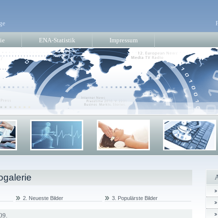
ge
ie
ENA-Statistik
Impressum
ogalerie
2. Neueste Bilder
3. Populärste Bilder
09.