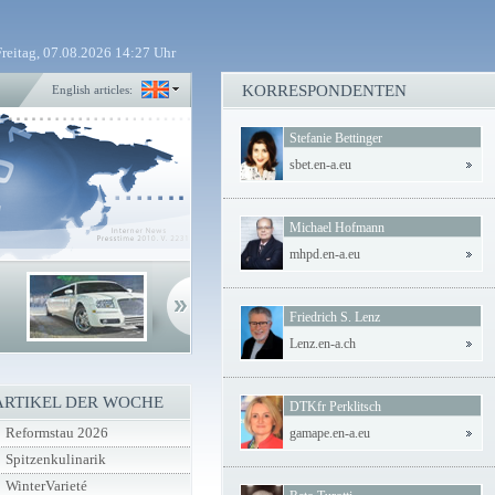
Freitag, 07.08.2026 14:27 Uhr
KORRESPONDENTEN
English articles:
Stefanie Bettinger
sbet.en-a.eu
Michael Hofmann
mhpd.en-a.eu
Friedrich S. Lenz
Lenz.en-a.ch
ARTIKEL DER WOCHE
DTKfr Perklitsch
Reformstau 2026
gamape.en-a.eu
Spitzenkulinarik
WinterVarieté