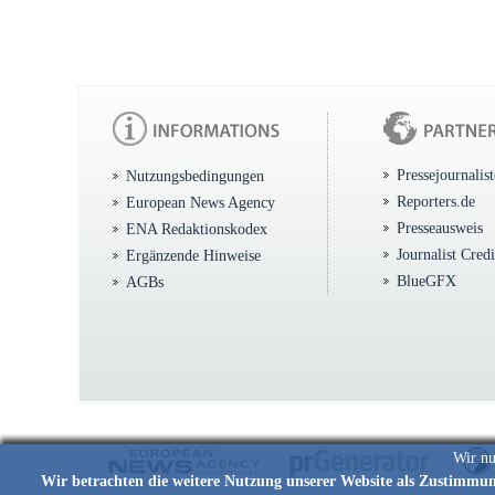
Pressejournalis
Nutzungsbedingungen
Reporters.de
European News Agency
Presseausweis
ENA Redaktionskodex
Journalist Cred
Ergänzende Hinweise
BlueGFX
AGBs
Wir nu
Wir betrachten die weitere Nutzung unserer Website als Zustimmu