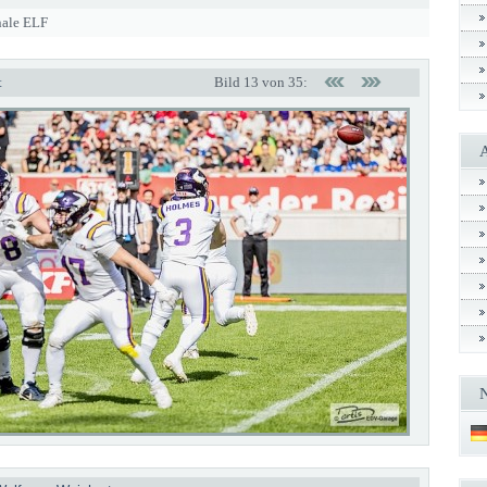
nale ELF
t
Bild 13 von 35: