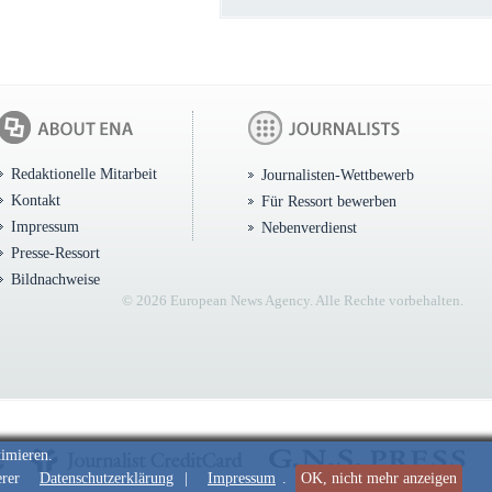
Redaktionelle Mitarbeit
Journalisten-Wettbewerb
Kontakt
Für Ressort bewerben
Impressum
Nebenverdienst
Presse-Ressort
Bildnachweise
© 2026 European News Agency. Alle Rechte vorbehalten.
timieren.
erer
Datenschutzerklärung
|
Impressum
.
OK, nicht mehr anzeigen