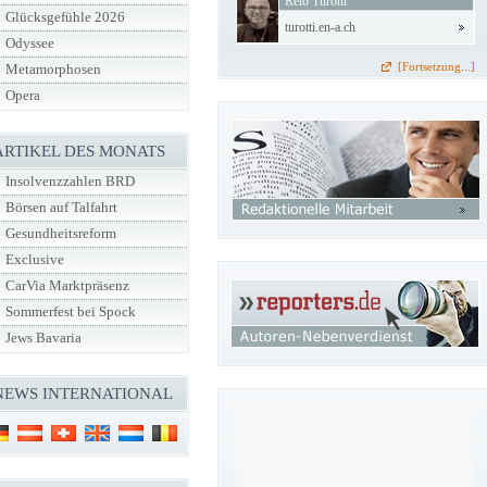
Reto Turotti
Glücksgefühle 2026
turotti.en-a.ch
Odyssee
[Fortsetzung...]
Metamorphosen
Opera
ARTIKEL DES MONATS
Insolvenzzahlen BRD
Börsen auf Talfahrt
Gesundheitsreform
Exclusive
CarVia Marktpräsenz
Sommerfest bei Spock
Jews Bavaria
NEWS INTERNATIONAL