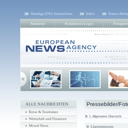
Ständige ENA-Journalisten
Index
Status-Abfra
Startseite
Redaktions-Login
Fotogaler
Pressebilder/Fot
ALLE NACHRICHTEN
Reise & Tourismus
1. Allgemeine Übersicht
Wirtschaft und Finanzen
Mixed News
Lügenmuseum