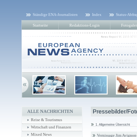
Ständige ENA-Journalisten
Index
Status-Abfra
Startseite
Redaktions-Login
Fotogaler
Pressebilder/Fot
ALLE NACHRICHTEN
Reise & Tourismus
1. Allgemeine Übersicht
Wirtschaft und Finanzen
Mixed News
Vernissage Jim Avignon