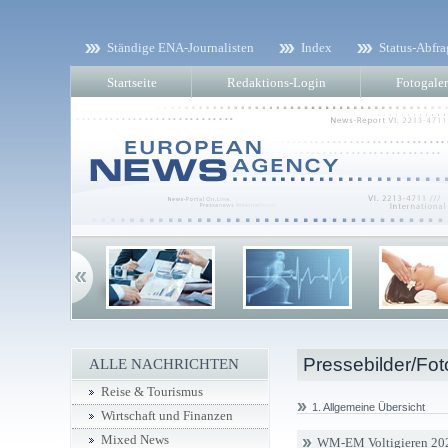
Ständige ENA-Journalisten
Index
Status-Abfra
Startseite
Redaktions-Login
Fotogaler
Pressebilder/Fot
ALLE NACHRICHTEN
Reise & Tourismus
1. Allgemeine Übersicht
Wirtschaft und Finanzen
Mixed News
WM-EM Voltigieren 202