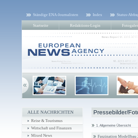
Ständige ENA-Journalisten
Index
Status-Abfra
Startseite
Redaktions-Login
Fotogaler
Pressebilder/Fot
ALLE NACHRICHTEN
Reise & Tourismus
1. Allgemeine Übersicht
Wirtschaft und Finanzen
Mixed News
Faszination Modellbau 