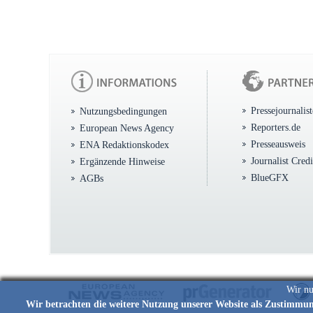
Pressejournalis
Nutzungsbedingungen
Reporters.de
European News Agency
Presseausweis
ENA Redaktionskodex
Journalist Cred
Ergänzende Hinweise
BlueGFX
AGBs
Wir nu
Wir betrachten die weitere Nutzung unserer Website als Zustimmu