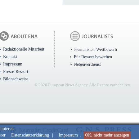
Redaktionelle Mitarbeit
Journalisten-Wettbewerb
Kontakt
Für Ressort bewerben
Impressum
Nebenverdienst
Presse-Ressort
Bildnachweise
© 2026 European News Agency. Alle Rechte vorbehalten.
timieren.
erer
Datenschutzerklärung
|
Impressum
.
OK, nicht mehr anzeigen