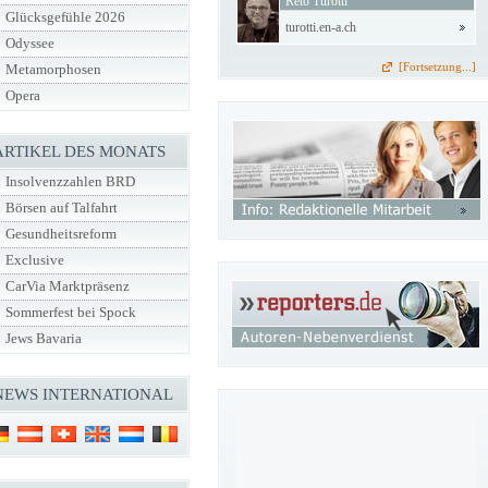
Reto Turotti
Glücksgefühle 2026
turotti.en-a.ch
Odyssee
[Fortsetzung...]
Metamorphosen
Opera
ARTIKEL DES MONATS
Insolvenzzahlen BRD
Börsen auf Talfahrt
Gesundheitsreform
Exclusive
CarVia Marktpräsenz
Sommerfest bei Spock
Jews Bavaria
NEWS INTERNATIONAL