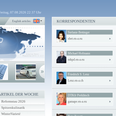
Freitag, 07.08.2026 22:37 Uhr
KORRESPONDENTEN
English articles:
Stefanie Bettinger
sbet.en-a.eu
Michael Hofmann
mhpd.en-a.eu
Friedrich S. Lenz
Lenz.en-a.ch
ARTIKEL DER WOCHE
DTKfr Perklitsch
Reformstau 2026
gamape.en-a.eu
Spitzenkulinarik
WinterVarieté