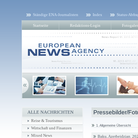
Ständige ENA-Journalisten
Index
Status-Abfra
Startseite
Redaktions-Login
Fotogaler
Pressebilder/Fot
ALLE NACHRICHTEN
Reise & Tourismus
1. Allgemeine Übersicht
Wirtschaft und Finanzen
Mixed News
Baku, Azerbeidzjan. 202