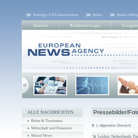
Ständige ENA-Journalisten
Index
Status-Abfra
Startseite
Redaktions-Login
Fotogaler
Pressebilder/Fot
ALLE NACHRICHTEN
Reise & Tourismus
1. Allgemeine Übersicht
Wirtschaft und Finanzen
Mixed News
Leiden, Netherlands. Par