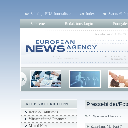
Ständige ENA-Journalisten
Index
Status-Abfra
Startseite
Redaktions-Login
Fotogaler
Pressebilder/Fot
ALLE NACHRICHTEN
Reise & Tourismus
1. Allgemeine Übersicht
Wirtschaft und Finanzen
Mixed News
Zaandam, NL. Part 7