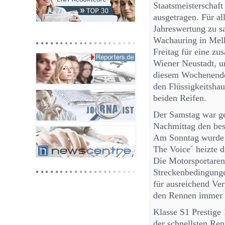
Staatsmeisterschaf
ausgetragen. Für all
Jahreswertung zu s
Wachauring in Melk
Freitag für eine zu
Wiener Neustadt, um
diesem Wochenende
den Flüssigkeitshau
beiden Reifen.
Der Samstag war ge
Nachmittag den best
Am Sonntag wurde e
The Voice´ heizte 
Die Motorsportaren
Streckenbedingunge
für ausreichend Ve
den Rennen immer l
Klasse S1 Prestige
der schnellsten Ren