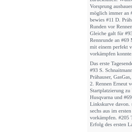
Vorsprung ausbauen
möglich immer an #
bewies #11 D. Präha
Runden vor Rennend
Gleiche galt für #9
Rennrunde an #69 M
mit einem perfekt 
vorkämpfen konnte
Das erste Tagesend
#93 S. Schnaitman
Prähauser, GasGas,
2. Rennen Erneut v
Startplatzierung zu
Husqvarna und #69 
Linkskurve davon. 
sechs aus im ersten
vorkämpfen. #205 T
Erfolg des ersten L