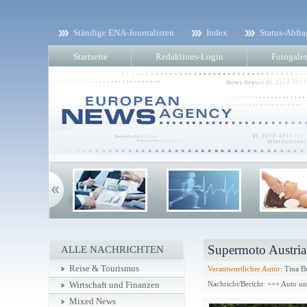
Ständige ENA-Journalisten
Index
Status-Abfra
Startseite
Redaktions-Login
Fotogaler
Supermoto Austria 
ALLE NACHRICHTEN
Reise & Tourismus
Verantwortlicher Autor:
Tina B
Nachricht/Bericht: +++ Auto u
Wirtschaft und Finanzen
Mixed News