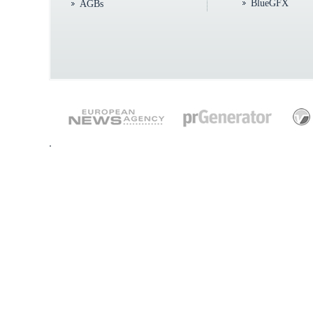
BlueGFX
AGBs
.