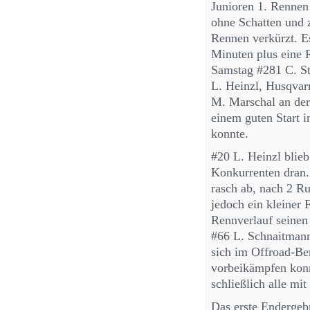
Junioren 1. Renne
ohne Schatten und 
Rennen verkürzt. E
Minuten plus eine R
Samstag #281 C. S
L. Heinzl, Husqvarn
M. Marschal an de
einem guten Start i
konnte.
#20 L. Heinzl blieb
Konkurrenten dran.
rasch ab, nach 2 R
jedoch ein kleiner 
Rennverlauf seinen
#66 L. Schnaitmann
sich im Offroad-Be
vorbeikämpfen konnt
schließlich alle mi
Das erste Endergebn