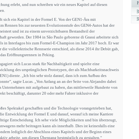
hung erlebt, und nun schreiben wir ein neues Kapitel auf diesen
en.
ßt sich ein Kapitel in der Formel E. Von der GEN1-Ära mit
im Rennen bis zur neuesten Evolutionsstufe des GEN4-Autos hat der
meistert und ist zu einem unverzichtbaren Bestandteil der
haft geworden. Der 1984 in São Paulo geborene di Grassi arbeitete sich
s in Interlagos bis zum Formel-E-Champion im Jahr 2017 hoch. Er war
für die vollelektrische Rennserie entschied, als diese 2014 ihr Debüt gab,
das Eröffnungsrennen in Peking.
gagiert sich Lucas stark für Nachhaltigkeit und spielte eine
twicklung des ursprünglichen Prototypen, der als Machbarkeitsnachweis
GEN1) diente. „Ich bin sehr stolz darauf, dass ich zum Aufbau des
nnte“, sagte Lucas. „Von Anfang an an der Seite von Alejandro dabei
s Unternehmen mit aufgebaut zu haben, das mittlerweile Hunderte von
kt beschäftigt, darunter 20 oder mehr Fahrer inklusive der
roßes Spektakel geschaffen und die Technologie vorangetrieben hat,
 die Entwicklung der Formel E und darauf, worauf ich meine Karriere
ichtige Entscheidung. Ich sehe viele Möglichkeiten und bin überzeugt,
nwagens mehr beitragen kann als innerhalb. Dies ist keinesfalls eine
ndern lediglich der Abschluss eines Kapitels und der Beginn eines
aktiv arbeite, um diesen Übergang bestmöglich zu gestalten.“