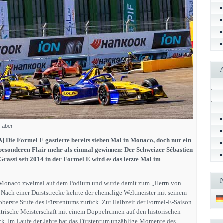
Faber
Die Formel E gastierte bereits sieben Mal in Monaco, doch nur ein
besonderen Flair mehr als einmal gewinnen: Der Schweizer Sébastien
rassi seit 2014 in der Formel E wird es das letzte Mal im
n Monaco zweimal auf dem Podium und wurde damit zum „Herrn von
 Nach einer Durststrecke kehrte der ehemalige Weltmeister mit seinem
oberste Stufe des Fürstentums zurück. Zur Halbzeit der Formel-E-Saison
ktrische Meisterschaft mit einem Doppelrennen auf den historischen
k. Im Laufe der Jahre hat das Fürstentum unzählige Momente des