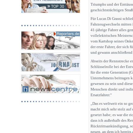
Triumphs und der Enttäusc
geschichtsträchtigen Straß
Für Lucas Di Grassi schlie
Fahrzeugwechseln mitten 
41-jährige Fahrer alles ge
vollelektrischen Meistersc
vom Kartshop seines Onkel
der erste Fahrer, der sich 
und gewann anschließend 
Abseits der Rennstrecke en
Schlüsselrolle bei der En
für die erste Generation (
Unternehmens beitragen ko
gewesen zu sein und diese
Menschen direkt und indire
Ersatzfahrer.“
„Das es weltweit ein so g
macht mich sehr stolz auf
gesetzt habe; es war die r
dass ich außerhalb des Ren
Rücktrittsankündigung, so
neuen, an dem ich bereits 