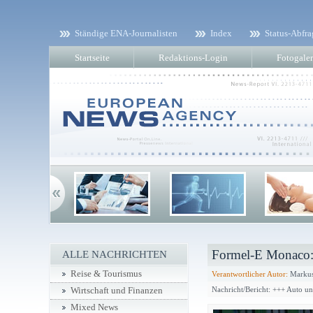
Ständige ENA-Journalisten
Index
Status-Abfra
Startseite
Redaktions-Login
Fotogaler
Formel-E Monaco: 
ALLE NACHRICHTEN
Reise & Tourismus
Verantwortlicher Autor:
Markus
Nachricht/Bericht: +++ Auto u
Wirtschaft und Finanzen
Mixed News