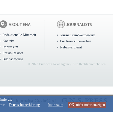
Redaktionelle Mitarbeit
Journalisten-Wettbewerb
Kontakt
Für Ressort bewerben
Impressum
Nebenverdienst
Presse-Ressort
Bildnachweise
© 2026 European News Agency. Alle Rechte vorbehalten.
timieren.
erer
Datenschutzerklärung
|
Impressum
.
OK, nicht mehr anzeigen