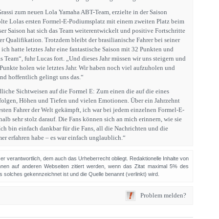
 Grassi zum neuen Lola Yamaha ABT-Team, erzielte in der Saison
te Lolas ersten Formel-E-Podiumsplatz mit einem zweiten Platz beim
er Saison hat sich das Team weiterentwickelt und positive Fortschritte
er Qualifikation. Trotzdem bleibt der brasilianische Fahrer bei seiner
ich hatte letztes Jahr eine fantastische Saison mit 32 Punkten und
s Team“, fuhr Lucas fort. „Und dieses Jahr müssen wir uns steigern und
Punkte holen wie letztes Jahr. Wir haben noch viel aufzuholen und
und hoffentlich gelingt uns das.“
liche Sichtweisen auf die Formel E: Zum einen die auf die eines
rfolgen, Höhen und Tiefen und vielen Emotionen. Über ein Jahrzehnt
esten Fahrer der Welt gekämpft, ich war bei jedem einzelnen Formel-E-
lb sehr stolz darauf. Die Fans können sich an mich erinnern, wie sie
Ich bin einfach dankbar für die Fans, all die Nachrichten und die
er erfahren habe – es war einfach unglaublich.“
sser verantwortlich, dem auch das Urheberrecht obliegt. Redaktionelle Inhalte von
en auf anderen Webseiten zitiert werden, wenn das Zitat maximal 5% des
solches gekennzeichnet ist und die Quelle benannt (verlinkt) wird.
Problem melden?