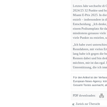
Letztes Jahr wechselte di
2024/25 32 Punkte und hol
Miami E-Prix 2025. In dies
erzielt – insbesondere in d
Entscheidung. „Ich denke, 
einem Podiumsplatz für da
mindestens genauso viele 
viele Punkte zu erzielen, 
„Ich habe zwei unterschied
Rennfahrers, mit vielen E
lang habe ich gegen die b
Rennen dabei und bin desha
möchten, mir ist das egal. 
Unterstützung, die ich imm
Für den Artikel ist der Verfa
European-News-Agency könn
Gesamt-Textes ausmacht, als 
PDF downloaden:
Zurück zur Übersicht