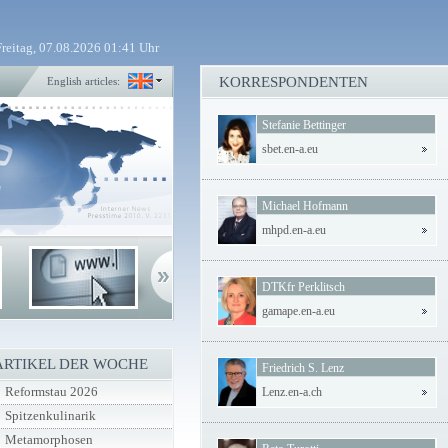
Freitag, 07.08.2026 01:41 Uhr
KORRESPONDENTEN
English articles:
Stefanie Bettinger
sbet.en-a.eu
Michael Hofmann
mhpd.en-a.eu
DTKfr Perklitsch
gamape.en-a.eu
ARTIKEL DER WOCHE
Friedrich S. Lenz
Reformstau 2026
Lenz.en-a.ch
Spitzenkulinarik
Metamorphosen