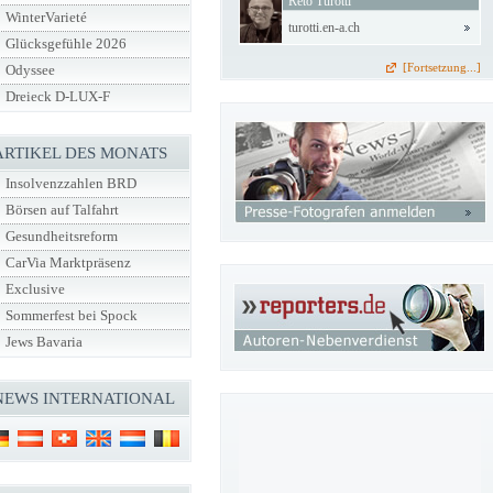
Reto Turotti
WinterVarieté
turotti.en-a.ch
Glücksgefühle 2026
[Fortsetzung...]
Odyssee
Dreieck D-LUX-F
ARTIKEL DES MONATS
Insolvenzzahlen BRD
Börsen auf Talfahrt
Gesundheitsreform
CarVia Marktpräsenz
Exclusive
Sommerfest bei Spock
Jews Bavaria
NEWS INTERNATIONAL