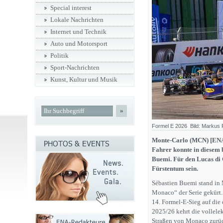
Special interest
Lokale Nachrichten
Internet und Technik
Auto und Motorsport
Politik
Sport-Nachrichten
Kunst, Kultur und Musik
»
Formel E 2026 Bild: Markus 
Monte-Carlo (MCN) [ENA] 
Fahrer konnte in diesem 
Buemi. Für den Lucas di G
Fürstentum sein.
Sébastien Buemi stand i
Monaco“ der Serie gekürt.
14. Formel-E-Sieg auf die 
2025/26 kehrt die vollele
Straßen von Monaco zurüc