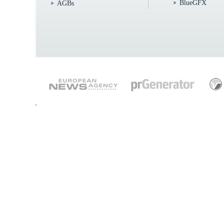
BlueGFX
AGBs
.