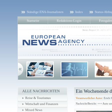
Ständige ENA-Journalisten
Index
Status-Abfra
Startseite
Redaktions-Login
Fotogaler
Ein Wochenende de
ALLE NACHRICHTEN
Reise & Tourismus
Verantwortlicher Autor:
Erich 
Nachricht/Bericht: +++ Auto u
Wirtschaft und Finanzen
Mixed News