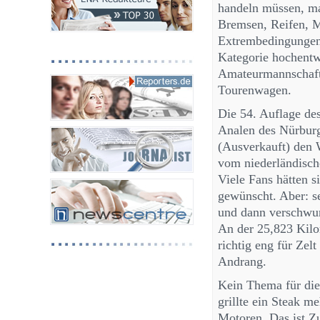
handeln müssen, man
Bremsen, Reifen, M
Extrembedingungen 
Kategorie hochentw
Amateurmannschafte
Tourenwagen.
Die 54. Auflage de
Analen des Nürburg
(Ausverkauft) den 
vom niederländisch
Viele Fans hätten 
gewünscht. Aber: s
und dann verschwun
An der 25,823 Kilo
richtig eng für Zel
Andrang.
Kein Thema für die
grillte ein Steak 
Motoren. Das ist Z