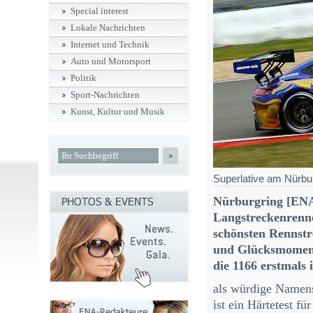
Special interest
Lokale Nachrichten
Internet und Technik
Auto und Motorsport
Politik
Sport-Nachrichten
Kunst, Kultur und Musik
»
Superlative am Nürbur
Nürburgring [ENA]
Langstreckenrenn
schönsten Rennst
und Glücksmoment
die 1166 erstmals
als würdige Namens
ist ein Härtetest fü