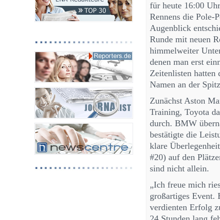
für heute 16:00 Uh
Rennens die Pole-Po
Augenblick entschi
Runde mit neuen Re
himmelweiter Unters
denen man erst ein
Zeitenlisten hatten
Namen an der Spitz
Zunächst Aston Mart
Training, Toyota da
durch. BMW übernah
bestätigte die Leis
klare Überlegenhei
#20) auf den Plätze
sind nicht allein.
„Ich freue mich rie
großartiges Event. 
verdienten Erfolg z
24 Stunden lang fe