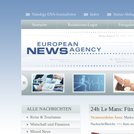
Ständige ENA-Journalisten
Index
Status-Abfra
Startseite
Redaktions-Login
Fotogaler
24h Le Mans: Fünf
ALLE NACHRICHTEN
Reise & Tourismus
Verantwortlicher Autor:
Markus
Nachricht/Bericht: +++ Auto u
Wirtschaft und Finanzen
Mixed News