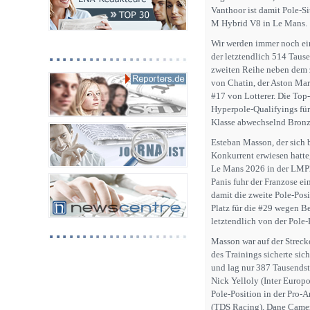
Vanthoor ist damit Pole-S
M Hybrid V8 in Le Mans.
Wir werden immer noch ein
der letztendlich 514 Tause
zweiten Reihe neben dem 
von Chatin, der Aston Mar
#17 von Lotterer. Die Top
Hyperpole-Qualifyings fü
Klasse abwechselnd Bronze
Esteban Masson, der sich b
Konkurrent erwiesen hatte,
Le Mans 2026 in der LMP2-
Panis fuhr der Franzose e
damit die zweite Pole-Posi
Platz für die #29 wegen B
letztendlich von der Pole-
Masson war auf der Strecke
des Trainings sicherte sic
und lag nur 387 Tausendste
Nick Yelloly (Inter Europ
Pole-Position in der Pro-
(TDS Racing), Dane Camer