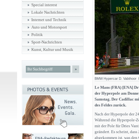
Special interest
Lokale Nachrichten
Internet und Technik
Auto und Motorsport
Politik
Sport-Nachrichten
Kunst, Kultur und Musik
»
BMW Hypercar D. Vabthoor B
Le Mans (FRA) [ENA] Dri
der Hyperpole am Donner
Samstag. Der Cadillac mit
des Feldes zurück.
Nach der Hyperpole der 2
Während die Hyperpole-Ze
mit der Pole für Dries 
geändert. Es scheint, dass
abgekommen ist, was den C