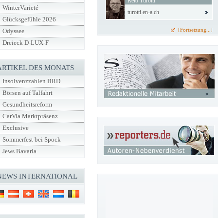
Reto Turotti
WinterVarieté
turotti.en-a.ch
Glücksgefühle 2026
[Fortsetzung...]
Odyssee
Dreieck D-LUX-F
ARTIKEL DES MONATS
Insolvenzzahlen BRD
Börsen auf Talfahrt
Gesundheitsreform
CarVia Marktpräsenz
Exclusive
Sommerfest bei Spock
Jews Bavaria
NEWS INTERNATIONAL