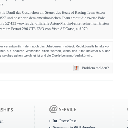
n).
ia Drudi das Geschehen am Steuer des Heart of Racing Team Aston
27 und bescherte dem amerikanischen Team erneut die zweite Pole.
3'52''433 verwies der offizielle Aston-Martin-Fahrer seinen schärfsten
era im Ferrari 296 GT3 EVO von Vista AF Corse, auf 979
sser verantwortlich, dem auch das Urheberrecht obliegt. Redaktionelle Inhalte von
en auf anderen Webseiten zitiert werden, wenn das Zitat maximal 5% des
solches gekennzeichnet ist und die Quelle benannt (verlinkt) wird.
Problem melden?
Int. PressePass
ten
Pressetext in 60 Sekunden