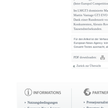
(Inter Europol Competitio
Im LMGT3 dominierte Matt
Martin Vantage GT3 EVO #
Dank einer Rundenzeit von 
Konkurrenten, Alessio Rov
Tausendstelsekunden.
Für den Artikel ist der Verfa
European-News-Agency könn
Gesamt-Textes ausmacht, als 
PDF downloaden:
Zurück zur Übersicht
Pressejournalis
Nutzungsbedingungen