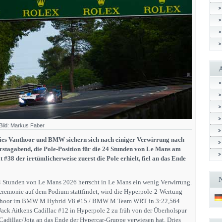
ild: Markus Faber
es Vanthoor und BMW sichern sich nach einiger Verwirrung nach
stagabend, die Pole-Position für die 24 Stunden von Le Mans am
 #38 der irrtümlicherweise zuerst die Pole erhielt, fiel an das Ende
4 Stunden von Le Mans 2026 herrscht in Le Mans ein wenig Verwirrung.
remonie auf dem Podium stattfindet, wird die Hyperpole-2-Wertung
Vanthoor im BMW M Hybrid V8 #15 / BMW M Team WRT in 3:22,564
 Jack Aitkens Cadillac #12 in Hyperpole 2 zu früh von der Überholspur
adillac/Jota an das Ende der Hypercar-Gruppe verwiesen hat. Dries