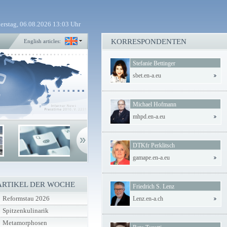
erstag, 06.08.2026 13:03 Uhr
KORRESPONDENTEN
English articles:
Stefanie Bettinger
sbet.en-a.eu
Michael Hofmann
mhpd.en-a.eu
DTKfr Perklitsch
gamape.en-a.eu
ARTIKEL DER WOCHE
Friedrich S. Lenz
Reformstau 2026
Lenz.en-a.ch
Spitzenkulinarik
Metamorphosen