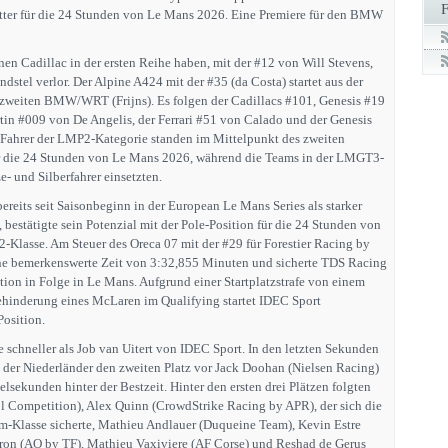
itter für die 24 Stunden von Le Mans 2026. Eine Premiere für den BMW
en Cadillac in der ersten Reihe haben, mit der #12 von Will Stevens,
ndstel verlor. Der Alpine A424 mit der #35 (da Costa) startet aus der
zweiten BMW/WRT (Frijns). Es folgen der Cadillacs #101, Genesis #19
tin #009 von De Angelis, der Ferrari #51 von Calado und der Genesis
-Fahrer der LMP2-Kategorie standen im Mittelpunkt des zweiten
r die 24 Stunden von Le Mans 2026, während die Teams in der LMGT3-
- und Silberfahrer einsetzten.
ereits seit Saisonbeginn in der European Le Mans Series als starker
 bestätigte sein Potenzial mit der Pole-Position für die 24 Stunden von
Klasse. Am Steuer des Oreca 07 mit der #29 für Forestier Racing by
ine bemerkenswerte Zeit von 3:32,855 Minuten und sicherte TDS Racing
tion in Folge in Le Mans. Aufgrund einer Startplatzstrafe von einem
ehinderung eines McLaren im Qualifying startet IDEC Sport
Position.
 schneller als Job van Uitert von IDEC Sport. In den letzten Sekunden
h der Niederländer den zweiten Platz vor Jack Doohan (Nielsen Racing)
lsekunden hinter der Bestzeit. Hinter den ersten drei Plätzen folgten
ol Competition), Alex Quinn (CrowdStrike Racing by APR), der sich die
Am-Klasse sicherte, Mathieu Andlauer (Duqueine Team), Kevin Estre
on (AO by TF), Mathieu Vaxiviere (AF Corse) und Reshad de Gerus