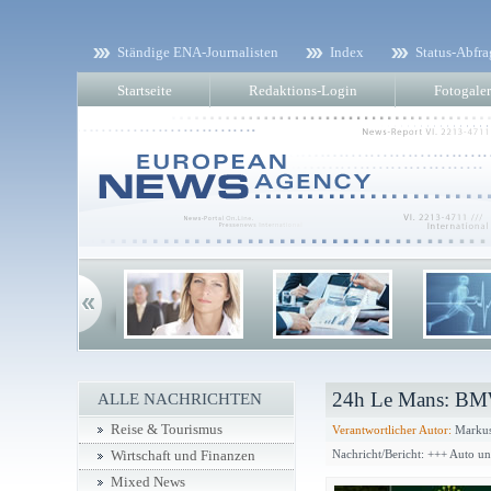
Ständige ENA-Journalisten
Index
Status-Abfra
Startseite
Redaktions-Login
Fotogaler
24h Le Mans: BMW 
ALLE NACHRICHTEN
Reise & Tourismus
Verantwortlicher Autor:
Markus
Nachricht/Bericht: +++ Auto u
Wirtschaft und Finanzen
Mixed News